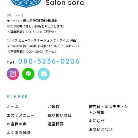
Salon sora
[Slon sora]
〒709-4312 岡山県勝田郡勝央町黒土
※ご予約時に詳しい住所をお伝えします。
《営業時間》10:00～19:00（不定休）
[ナリス ビューティステーション デ・アイム 津山]
〒708-0004 岡山県津山市山北801 ルノアールビル 2F
《営業時間》10:00〜20:00（月〜土）
080-5236-0206
Tel:
SITE MAP
ホーム
ご挨拶
販売員・エステティシ
ャン募集
エステメニュー
取り扱い商品
お知らせ
お客様の声
運営概要
お問い合わせ
よくある質問