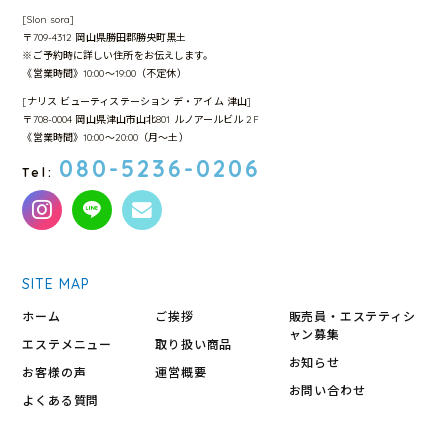
[Slon sora]
〒709-4312 岡山県勝田郡勝央町黒土
※ご予約時に詳しい住所をお伝えします。
《営業時間》10:00～19:00（不定休）
[ナリス ビューティステーション デ・アイム 津山]
〒708-0004 岡山県津山市山北801 ルノアールビル 2F
《営業時間》10:00〜20:00（月〜土）
080-5236-0206
Tel:
SITE MAP
ホーム
ご挨拶
販売員・エステティシ
ャン募集
エステメニュー
取り扱い商品
お知らせ
お客様の声
運営概要
お問い合わせ
よくある質問