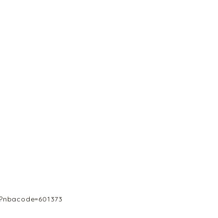
7/?nbacode=601373