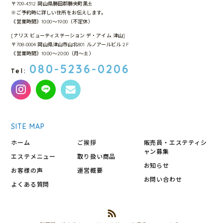
〒709-4312 岡山県勝田郡勝央町黒土
※ご予約時に詳しい住所をお伝えします。
《営業時間》10:00～19:00（不定休）
[ナリス ビューティステーション デ・アイム 津山]
〒708-0004 岡山県津山市山北801 ルノアールビル 2F
《営業時間》10:00〜20:00（月〜土）
080-5236-0206
Tel:
SITE MAP
ホーム
ご挨拶
販売員・エステティシ
ャン募集
エステメニュー
取り扱い商品
お知らせ
お客様の声
運営概要
お問い合わせ
よくある質問